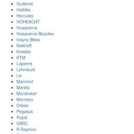
Gudereit
Haibike
Hercules
HOHEACHT
Husqvarna
Husqvarna Bicycles
Insync Bikes
Kalkhoff
Kreidler
KTM
Lapierre
Lehmkuhl
Liv
Mammut
Merida
Mondraker
Morrison
Orbea
Pegasus
Popal
QWIC
R Raymon