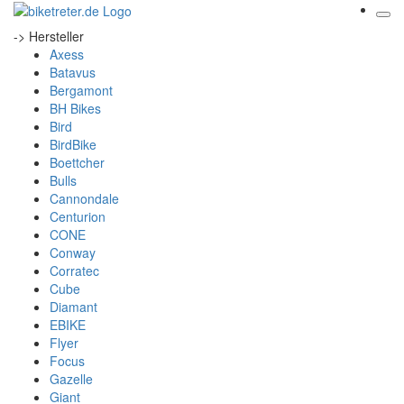
-> Hersteller
Axess
Batavus
Bergamont
BH Bikes
Bird
BirdBike
Boettcher
Bulls
Cannondale
Centurion
CONE
Conway
Corratec
Cube
Diamant
EBIKE
Flyer
Focus
Gazelle
Giant