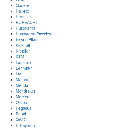
Gudereit
Haibike
Hercules
HOHEACHT
Husqvarna
Husqvarna Bicycles
Insync Bikes
Kalkhoff
Kreidler
KTM
Lapierre
Lehmkuhl
Liv
Mammut
Merida
Mondraker
Morrison
Orbea
Pegasus
Popal
QWIC
R Raymon