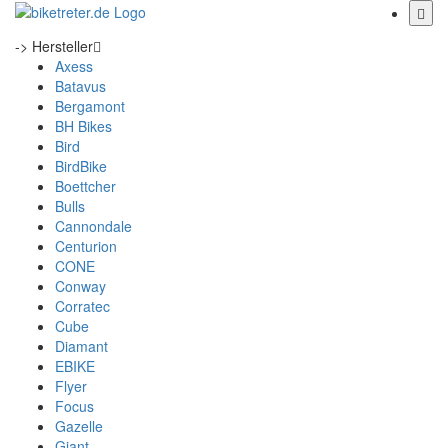
-> Hersteller
Axess
Batavus
Bergamont
BH Bikes
Bird
BirdBike
Boettcher
Bulls
Cannondale
Centurion
CONE
Conway
Corratec
Cube
Diamant
EBIKE
Flyer
Focus
Gazelle
Giant