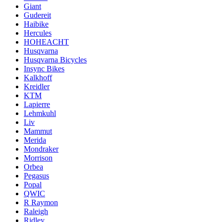
Giant
Gudereit
Haibike
Hercules
HOHEACHT
Husqvarna
Husqvarna Bicycles
Insync Bikes
Kalkhoff
Kreidler
KTM
Lapierre
Lehmkuhl
Liv
Mammut
Merida
Mondraker
Morrison
Orbea
Pegasus
Popal
QWIC
R Raymon
Raleigh
Ridley