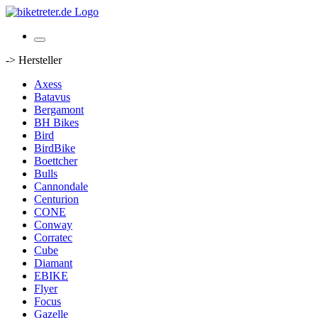
-> Hersteller
Axess
Batavus
Bergamont
BH Bikes
Bird
BirdBike
Boettcher
Bulls
Cannondale
Centurion
CONE
Conway
Corratec
Cube
Diamant
EBIKE
Flyer
Focus
Gazelle