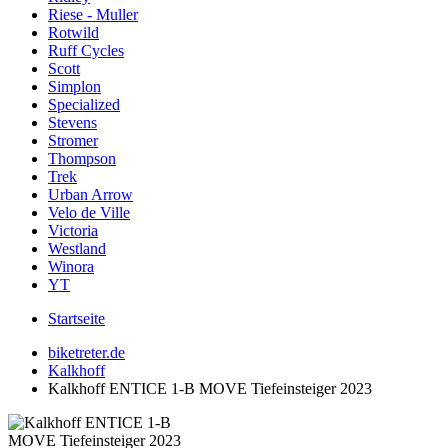
Riese - Muller
Rotwild
Ruff Cycles
Scott
Simplon
Specialized
Stevens
Stromer
Thompson
Trek
Urban Arrow
Velo de Ville
Victoria
Westland
Winora
YT
Startseite
biketreter.de
Kalkhoff
Kalkhoff ENTICE 1-B MOVE Tiefeinsteiger 2023