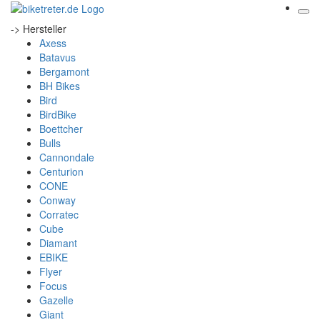
-> Hersteller
Axess
Batavus
Bergamont
BH Bikes
Bird
BirdBike
Boettcher
Bulls
Cannondale
Centurion
CONE
Conway
Corratec
Cube
Diamant
EBIKE
Flyer
Focus
Gazelle
Giant