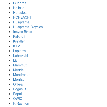
Gudereit
Haibike
Hercules
HOHEACHT
Husqvarna
Husqvarna Bicycles
Insync Bikes
Kalkhoff
Kreidler
KTM
Lapierre
Lehmkuhl
Liv
Mammut
Merida
Mondraker
Morrison
Orbea
Pegasus
Popal
QWIC
R Raymon