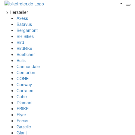
-> Hersteller
Axess
Batavus
Bergamont
BH Bikes
Bird
BirdBike
Boettcher
Bulls
Cannondale
Centurion
CONE
Conway
Corratec
Cube
Diamant
EBIKE
Flyer
Focus
Gazelle
Giant