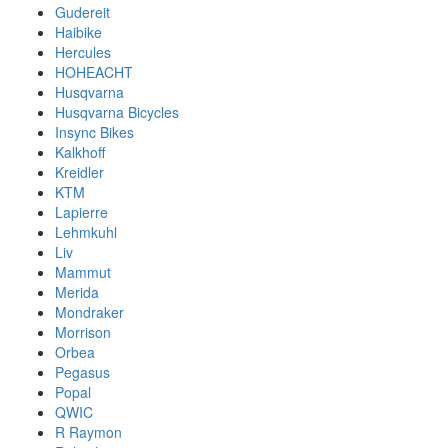
Gudereit
Haibike
Hercules
HOHEACHT
Husqvarna
Husqvarna Bicycles
Insync Bikes
Kalkhoff
Kreidler
KTM
Lapierre
Lehmkuhl
Liv
Mammut
Merida
Mondraker
Morrison
Orbea
Pegasus
Popal
QWIC
R Raymon