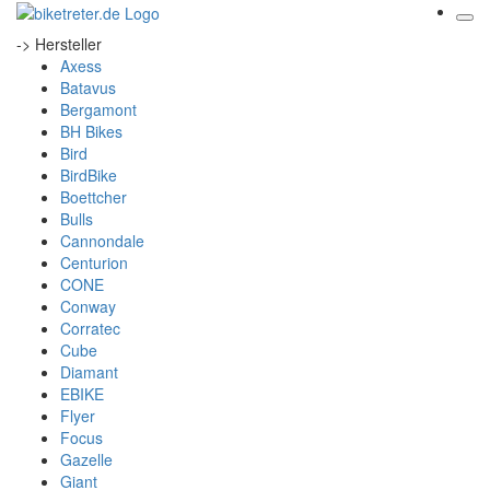
-> Hersteller
Axess
Batavus
Bergamont
BH Bikes
Bird
BirdBike
Boettcher
Bulls
Cannondale
Centurion
CONE
Conway
Corratec
Cube
Diamant
EBIKE
Flyer
Focus
Gazelle
Giant