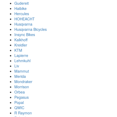
Gudereit
Haibike
Hercules
HOHEACHT
Husqvarna
Husqvarna Bicycles
Insync Bikes
Kalkhoff
Kreidler
KTM
Lapierre
Lehmkuhl
Liv
Mammut
Merida
Mondraker
Morrison
Orbea
Pegasus
Popal
QWIC
R Raymon