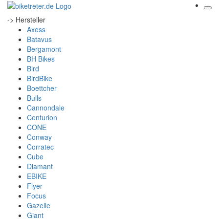
-> Hersteller
Axess
Batavus
Bergamont
BH Bikes
Bird
BirdBike
Boettcher
Bulls
Cannondale
Centurion
CONE
Conway
Corratec
Cube
Diamant
EBIKE
Flyer
Focus
Gazelle
Giant