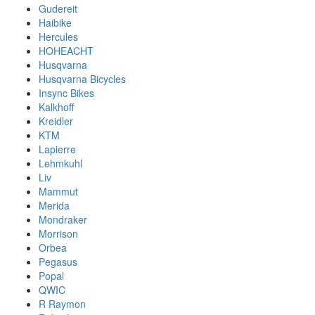
Gudereit
Haibike
Hercules
HOHEACHT
Husqvarna
Husqvarna Bicycles
Insync Bikes
Kalkhoff
Kreidler
KTM
Lapierre
Lehmkuhl
Liv
Mammut
Merida
Mondraker
Morrison
Orbea
Pegasus
Popal
QWIC
R Raymon