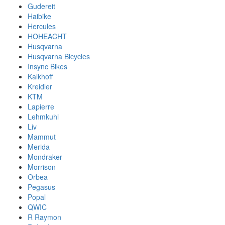
Gudereit
Haibike
Hercules
HOHEACHT
Husqvarna
Husqvarna Bicycles
Insync Bikes
Kalkhoff
Kreidler
KTM
Lapierre
Lehmkuhl
Liv
Mammut
Merida
Mondraker
Morrison
Orbea
Pegasus
Popal
QWIC
R Raymon