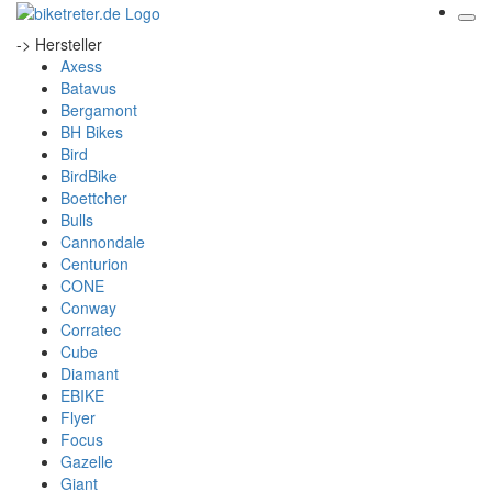
-> Hersteller
Axess
Batavus
Bergamont
BH Bikes
Bird
BirdBike
Boettcher
Bulls
Cannondale
Centurion
CONE
Conway
Corratec
Cube
Diamant
EBIKE
Flyer
Focus
Gazelle
Giant