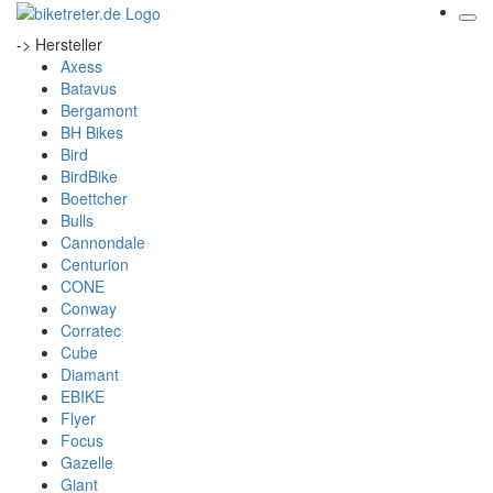
-> Hersteller
Axess
Batavus
Bergamont
BH Bikes
Bird
BirdBike
Boettcher
Bulls
Cannondale
Centurion
CONE
Conway
Corratec
Cube
Diamant
EBIKE
Flyer
Focus
Gazelle
Giant