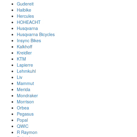
Gudereit
Haibike
Hercules
HOHEACHT
Husqvarna
Husqvarna Bicycles
Insync Bikes
Kalkhoff
Kreidler
KTM
Lapierre
Lehmkuhl
Liv
Mammut
Merida
Mondraker
Morrison
Orbea
Pegasus
Popal
QWIC
R Raymon