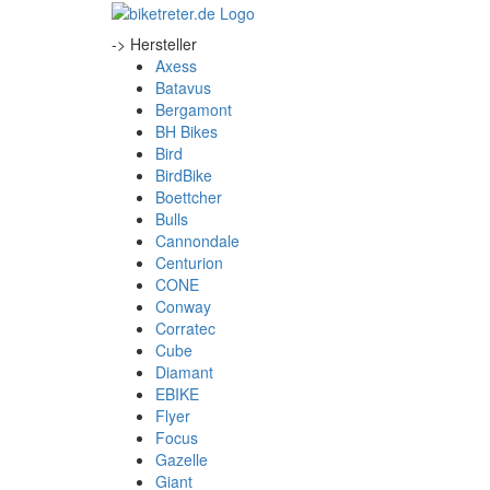
-> Hersteller
Axess
Batavus
Bergamont
BH Bikes
Bird
BirdBike
Boettcher
Bulls
Cannondale
Centurion
CONE
Conway
Corratec
Cube
Diamant
EBIKE
Flyer
Focus
Gazelle
Giant