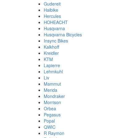
Gudereit
Haibike
Hercules
HOHEACHT
Husqvarna
Husqvarna Bicycles
Insync Bikes
Kalkhoff
Kreidler
KTM
Lapierre
Lehmkuhl
Liv
Mammut
Merida
Mondraker
Morrison
Orbea
Pegasus
Popal
QWIC
R Raymon