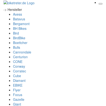
-> Hersteller
Axess
Batavus
Bergamont
BH Bikes
Bird
BirdBike
Boettcher
Bulls
Cannondale
Centurion
CONE
Conway
Corratec
Cube
Diamant
EBIKE
Flyer
Focus
Gazelle
Giant