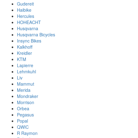
Gudereit
Haibike
Hercules
HOHEACHT
Husqvarna
Husqvarna Bicycles
Insync Bikes
Kalkhoff
Kreidler
KTM
Lapierre
Lehmkuhl
Liv
Mammut
Merida
Mondraker
Morrison
Orbea
Pegasus
Popal
QWIC
R Raymon