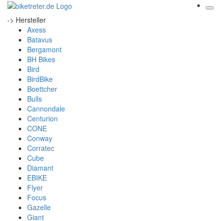
-> Hersteller
Axess
Batavus
Bergamont
BH Bikes
Bird
BirdBike
Boettcher
Bulls
Cannondale
Centurion
CONE
Conway
Corratec
Cube
Diamant
EBIKE
Flyer
Focus
Gazelle
Giant