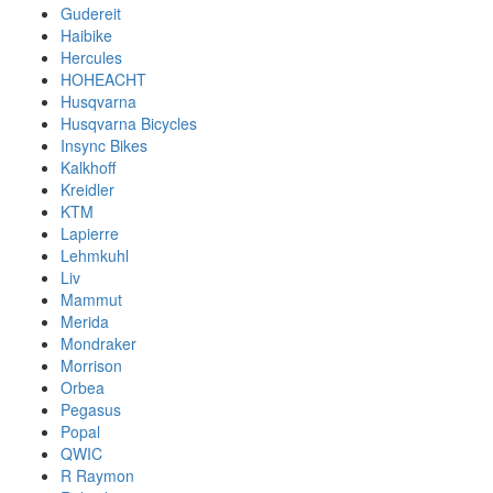
Gudereit
Haibike
Hercules
HOHEACHT
Husqvarna
Husqvarna Bicycles
Insync Bikes
Kalkhoff
Kreidler
KTM
Lapierre
Lehmkuhl
Liv
Mammut
Merida
Mondraker
Morrison
Orbea
Pegasus
Popal
QWIC
R Raymon