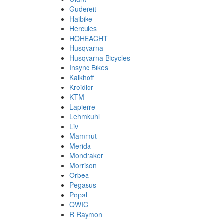
Gudereit
Haibike
Hercules
HOHEACHT
Husqvarna
Husqvarna Bicycles
Insync Bikes
Kalkhoff
Kreidler
KTM
Lapierre
Lehmkuhl
Liv
Mammut
Merida
Mondraker
Morrison
Orbea
Pegasus
Popal
QWIC
R Raymon