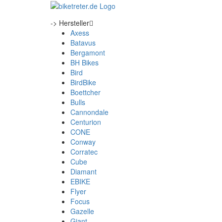
-> Hersteller
Axess
Batavus
Bergamont
BH Bikes
Bird
BirdBike
Boettcher
Bulls
Cannondale
Centurion
CONE
Conway
Corratec
Cube
Diamant
EBIKE
Flyer
Focus
Gazelle
Giant