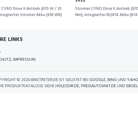
2022
CYRO Drive II Antrieb (670 W / 35
Stromer CYRO Drive II Antrieb (67
ntegrierter Stromer Akku (618 Wh)
Nm), integrierter BQ814 Akku (81
RE LINKS
D
HUTZ, IMPRESSUM
PYRIGHT ©
2026 BIKETRETER.DE IST GELISTET BEI
GOOGLE
,
BING
UND
YAHO
RE PRODUKTKATALOGE SIEHE
HOLESDIR.DE
,
PREISAUTOMAT.DE
UND
EBOEL