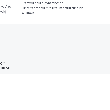
Kraftvoller und dynamischer
0 W / 35
Hinterradmotor mit Tretunterstützung bis
4 Wh)
45 Km/h
O!®
LER.DE