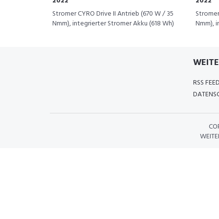
2022
2022
Stromer CYRO Drive II Antrieb (670 W / 35
Stromer 
Nmm), integrierter Stromer Akku (618 Wh)
Nmm), i
WEITE
RSS FEE
DATENSC
CO
WEITE