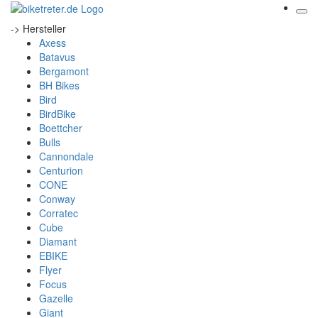
-> Hersteller
Axess
Batavus
Bergamont
BH Bikes
Bird
BirdBike
Boettcher
Bulls
Cannondale
Centurion
CONE
Conway
Corratec
Cube
Diamant
EBIKE
Flyer
Focus
Gazelle
Giant