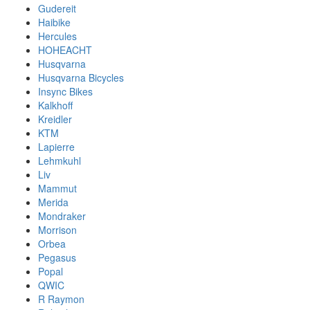
Gudereit
Haibike
Hercules
HOHEACHT
Husqvarna
Husqvarna Bicycles
Insync Bikes
Kalkhoff
Kreidler
KTM
Lapierre
Lehmkuhl
Liv
Mammut
Merida
Mondraker
Morrison
Orbea
Pegasus
Popal
QWIC
R Raymon