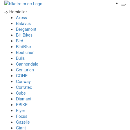
-> Hersteller
Axess
Batavus
Bergamont
BH Bikes
Bird
BirdBike
Boettcher
Bulls
Cannondale
Centurion
CONE
Conway
Corratec
Cube
Diamant
EBIKE
Flyer
Focus
Gazelle
Giant