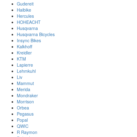
Gudereit
Haibike
Hercules
HOHEACHT
Husqvarna
Husqvarna Bicycles
Insync Bikes
Kalkhoff
Kreidler
KTM
Lapierre
Lehmkuhl
Liv
Mammut
Merida
Mondraker
Morrison
Orbea
Pegasus
Popal
QWIC
R Raymon