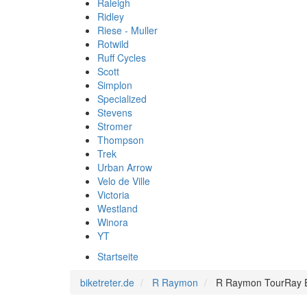
Raleigh
Ridley
Riese - Muller
Rotwild
Ruff Cycles
Scott
Simplon
Specialized
Stevens
Stromer
Thompson
Trek
Urban Arrow
Velo de Ville
Victoria
Westland
Winora
YT
Startseite
biketreter.de
R Raymon
R Raymon TourRay E