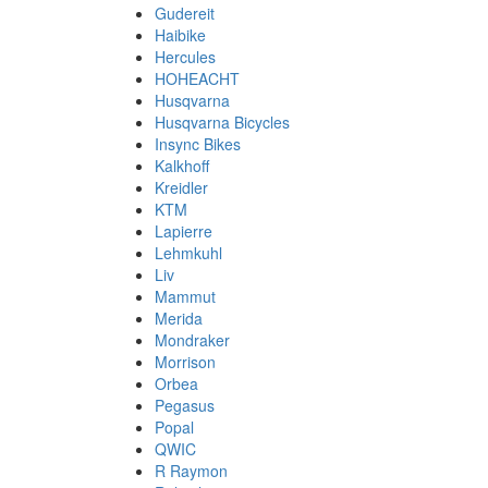
Gudereit
Haibike
Hercules
HOHEACHT
Husqvarna
Husqvarna Bicycles
Insync Bikes
Kalkhoff
Kreidler
KTM
Lapierre
Lehmkuhl
Liv
Mammut
Merida
Mondraker
Morrison
Orbea
Pegasus
Popal
QWIC
R Raymon