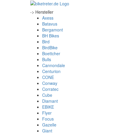
-> Hersteller
Axess
Batavus
Bergamont
BH Bikes
Bird
BirdBike
Boettcher
Bulls
Cannondale
Centurion
CONE
Conway
Corratec
Cube
Diamant
EBIKE
Flyer
Focus
Gazelle
Giant