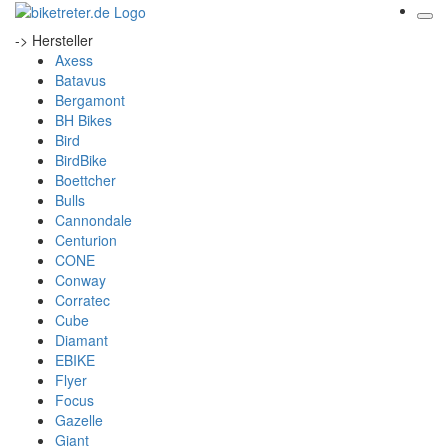
-> Hersteller
Axess
Batavus
Bergamont
BH Bikes
Bird
BirdBike
Boettcher
Bulls
Cannondale
Centurion
CONE
Conway
Corratec
Cube
Diamant
EBIKE
Flyer
Focus
Gazelle
Giant