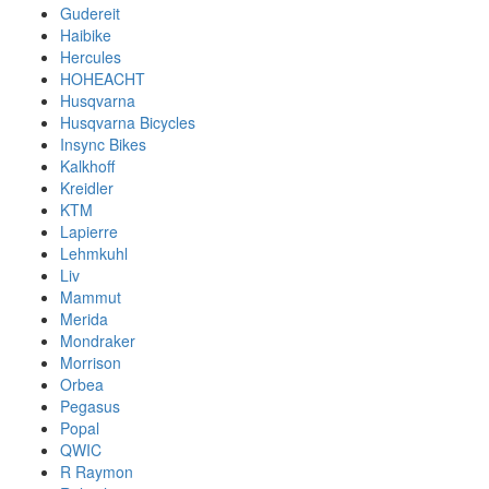
Gudereit
Haibike
Hercules
HOHEACHT
Husqvarna
Husqvarna Bicycles
Insync Bikes
Kalkhoff
Kreidler
KTM
Lapierre
Lehmkuhl
Liv
Mammut
Merida
Mondraker
Morrison
Orbea
Pegasus
Popal
QWIC
R Raymon