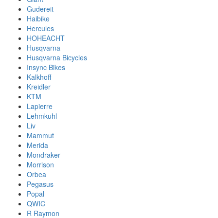
Gudereit
Haibike
Hercules
HOHEACHT
Husqvarna
Husqvarna Bicycles
Insync Bikes
Kalkhoff
Kreidler
KTM
Lapierre
Lehmkuhl
Liv
Mammut
Merida
Mondraker
Morrison
Orbea
Pegasus
Popal
QWIC
R Raymon