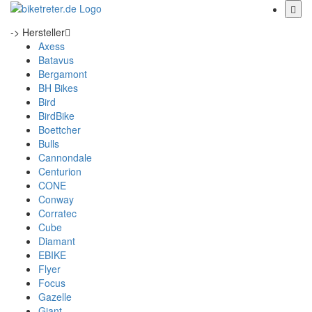
-> Hersteller
Axess
Batavus
Bergamont
BH Bikes
Bird
BirdBike
Boettcher
Bulls
Cannondale
Centurion
CONE
Conway
Corratec
Cube
Diamant
EBIKE
Flyer
Focus
Gazelle
Giant