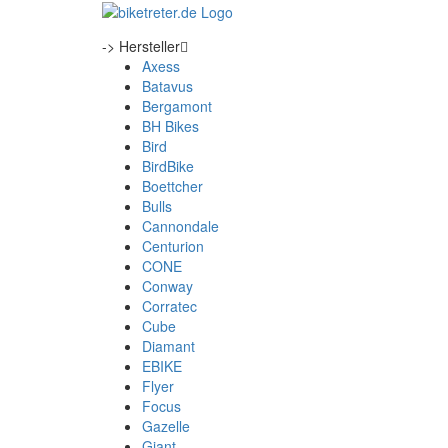
-> Hersteller
Axess
Batavus
Bergamont
BH Bikes
Bird
BirdBike
Boettcher
Bulls
Cannondale
Centurion
CONE
Conway
Corratec
Cube
Diamant
EBIKE
Flyer
Focus
Gazelle
Giant