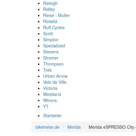
Raleigh
Ridley
Riese - Muller
Rotwild
Ruff Cycles
Scott
Simplon
Specialized
Stevens
Stromer
Thompson
Trek
Urban Arrow
Velo de Ville
Victoria
Westland
Winora
YT
Startseite
biketreter.de
Merida
Merida eSPRESSO City 4