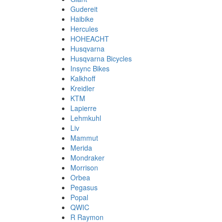
Gudereit
Haibike
Hercules
HOHEACHT
Husqvarna
Husqvarna Bicycles
Insync Bikes
Kalkhoff
Kreidler
KTM
Lapierre
Lehmkuhl
Liv
Mammut
Merida
Mondraker
Morrison
Orbea
Pegasus
Popal
QWIC
R Raymon