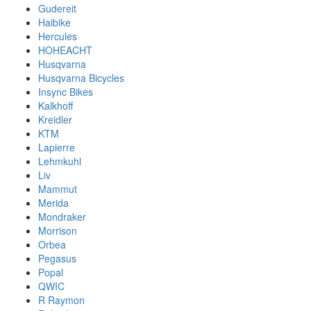
Gudereit
Haibike
Hercules
HOHEACHT
Husqvarna
Husqvarna Bicycles
Insync Bikes
Kalkhoff
Kreidler
KTM
Lapierre
Lehmkuhl
Liv
Mammut
Merida
Mondraker
Morrison
Orbea
Pegasus
Popal
QWIC
R Raymon