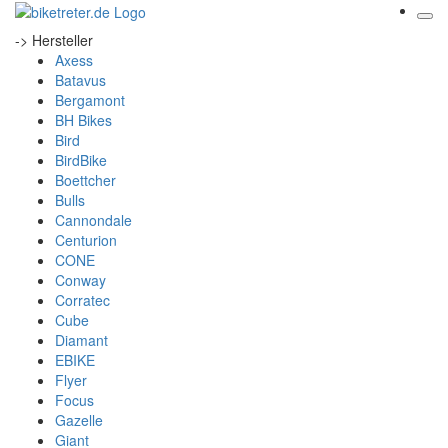
-> Hersteller
Axess
Batavus
Bergamont
BH Bikes
Bird
BirdBike
Boettcher
Bulls
Cannondale
Centurion
CONE
Conway
Corratec
Cube
Diamant
EBIKE
Flyer
Focus
Gazelle
Giant