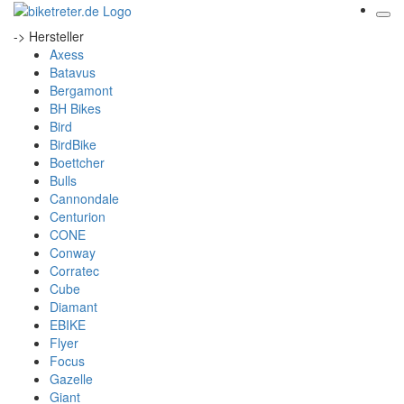
-> Hersteller
Axess
Batavus
Bergamont
BH Bikes
Bird
BirdBike
Boettcher
Bulls
Cannondale
Centurion
CONE
Conway
Corratec
Cube
Diamant
EBIKE
Flyer
Focus
Gazelle
Giant