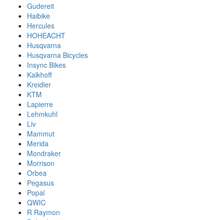
Gudereit
Haibike
Hercules
HOHEACHT
Husqvarna
Husqvarna Bicycles
Insync Bikes
Kalkhoff
Kreidler
KTM
Lapierre
Lehmkuhl
Liv
Mammut
Merida
Mondraker
Morrison
Orbea
Pegasus
Popal
QWIC
R Raymon