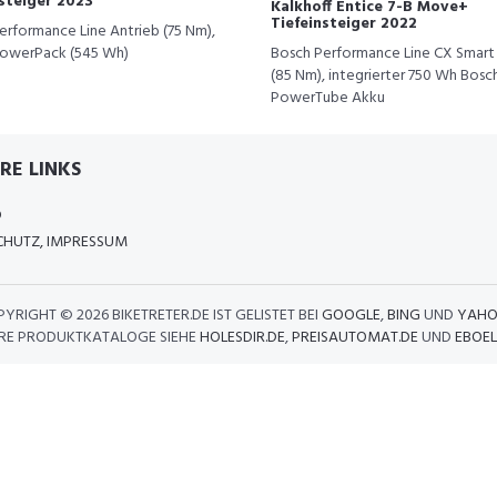
nsteiger 2023
Kalkhoff Entice 7-B Move+
Tiefeinsteiger 2022
erformance Line Antrieb (75 Nm),
owerPack (545 Wh)
Bosch Performance Line CX Smart
(85 Nm), integrierter 750 Wh Bosc
PowerTube Akku
RE LINKS
D
HUTZ, IMPRESSUM
PYRIGHT ©
2026 BIKETRETER.DE IST GELISTET BEI
GOOGLE
,
BING
UND
YAHO
RE PRODUKTKATALOGE SIEHE
HOLESDIR.DE
,
PREISAUTOMAT.DE
UND
EBOEL