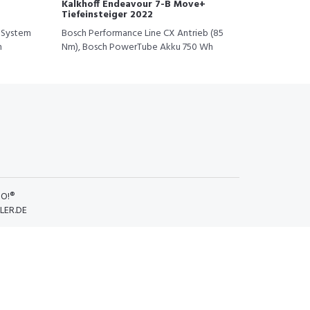
Kalkhoff Endeavour 7-B Move+
Tiefeinsteiger 2022
 System
Bosch Performance Line CX Antrieb (85
h
Nm), Bosch PowerTube Akku 750 Wh
O!®
LER.DE