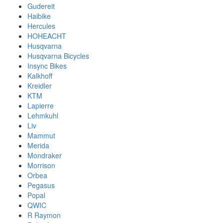
Gudereit
Haibike
Hercules
HOHEACHT
Husqvarna
Husqvarna Bicycles
Insync Bikes
Kalkhoff
Kreidler
KTM
Lapierre
Lehmkuhl
Liv
Mammut
Merida
Mondraker
Morrison
Orbea
Pegasus
Popal
QWIC
R Raymon