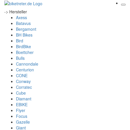
-> Hersteller
Axess
Batavus
Bergamont
BH Bikes
Bird
BirdBike
Boettcher
Bulls
Cannondale
Centurion
CONE
Conway
Corratec
Cube
Diamant
EBIKE
Flyer
Focus
Gazelle
Giant