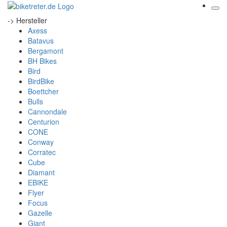
-> Hersteller
Axess
Batavus
Bergamont
BH Bikes
Bird
BirdBike
Boettcher
Bulls
Cannondale
Centurion
CONE
Conway
Corratec
Cube
Diamant
EBIKE
Flyer
Focus
Gazelle
Giant