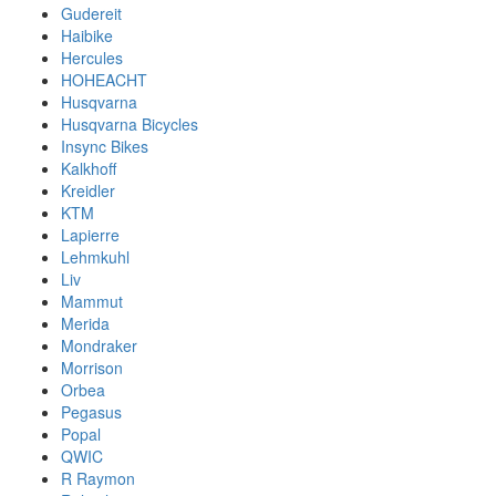
Gudereit
Haibike
Hercules
HOHEACHT
Husqvarna
Husqvarna Bicycles
Insync Bikes
Kalkhoff
Kreidler
KTM
Lapierre
Lehmkuhl
Liv
Mammut
Merida
Mondraker
Morrison
Orbea
Pegasus
Popal
QWIC
R Raymon