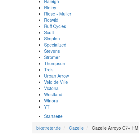
Raleigh
Ridley
Riese - Muller
Rotwild
Ruff Cycles
Scott
Simplon
Specialized
Stevens
Stromer
Thompson
Trek
Urban Arrow
Velo de Ville
Victoria
Westland
Winora
YT
Startseite
biketreter.de
Gazelle
Gazelle Arroyo C7+ HMB