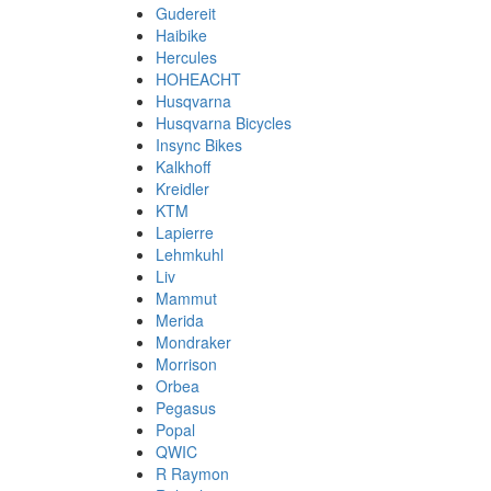
Gudereit
Haibike
Hercules
HOHEACHT
Husqvarna
Husqvarna Bicycles
Insync Bikes
Kalkhoff
Kreidler
KTM
Lapierre
Lehmkuhl
Liv
Mammut
Merida
Mondraker
Morrison
Orbea
Pegasus
Popal
QWIC
R Raymon