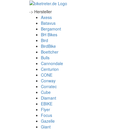
-> Hersteller
Axess
Batavus
Bergamont
BH Bikes
Bird
BirdBike
Boettcher
Bulls
Cannondale
Centurion
CONE
Conway
Corratec
Cube
Diamant
EBIKE
Flyer
Focus
Gazelle
Giant