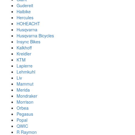
Gudereit
Haibike
Hercules
HOHEACHT
Husqvarna
Husqvarna Bicycles
Insync Bikes
Kalkhoff
Kreidler
KTM
Lapierre
Lehmkuhl
Liv
Mammut
Merida
Mondraker
Morrison
Orbea
Pegasus
Popal
QWIC
R Raymon