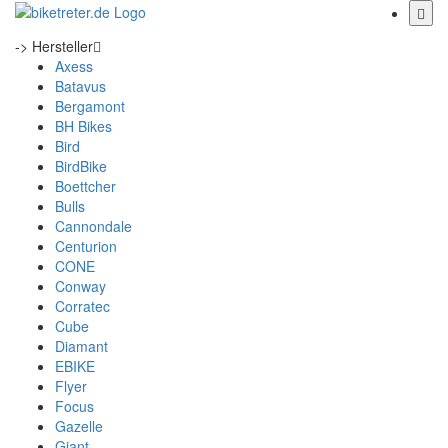
-> Hersteller
Axess
Batavus
Bergamont
BH Bikes
Bird
BirdBike
Boettcher
Bulls
Cannondale
Centurion
CONE
Conway
Corratec
Cube
Diamant
EBIKE
Flyer
Focus
Gazelle
Giant