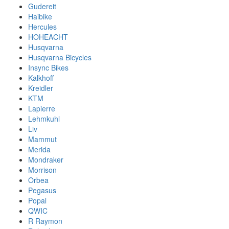
Gudereit
Haibike
Hercules
HOHEACHT
Husqvarna
Husqvarna Bicycles
Insync Bikes
Kalkhoff
Kreidler
KTM
Lapierre
Lehmkuhl
Liv
Mammut
Merida
Mondraker
Morrison
Orbea
Pegasus
Popal
QWIC
R Raymon