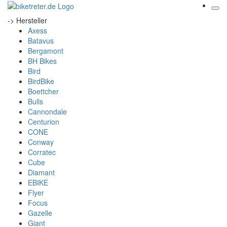
-> Hersteller
Axess
Batavus
Bergamont
BH Bikes
Bird
BirdBike
Boettcher
Bulls
Cannondale
Centurion
CONE
Conway
Corratec
Cube
Diamant
EBIKE
Flyer
Focus
Gazelle
Giant