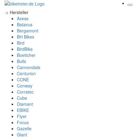
-> Hersteller
Axess
Batavus
Bergamont
BH Bikes
Bird
BirdBike
Boettcher
Bulls
Cannondale
Centurion
CONE
Conway
Corratec
Cube
Diamant
EBIKE
Flyer
Focus
Gazelle
Giant