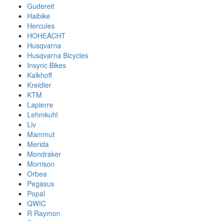
Gudereit
Haibike
Hercules
HOHEACHT
Husqvarna
Husqvarna Bicycles
Insync Bikes
Kalkhoff
Kreidler
KTM
Lapierre
Lehmkuhl
Liv
Mammut
Merida
Mondraker
Morrison
Orbea
Pegasus
Popal
QWIC
R Raymon