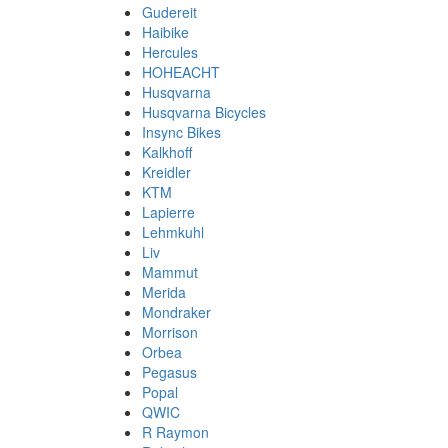
Gudereit
Haibike
Hercules
HOHEACHT
Husqvarna
Husqvarna Bicycles
Insync Bikes
Kalkhoff
Kreidler
KTM
Lapierre
Lehmkuhl
Liv
Mammut
Merida
Mondraker
Morrison
Orbea
Pegasus
Popal
QWIC
R Raymon