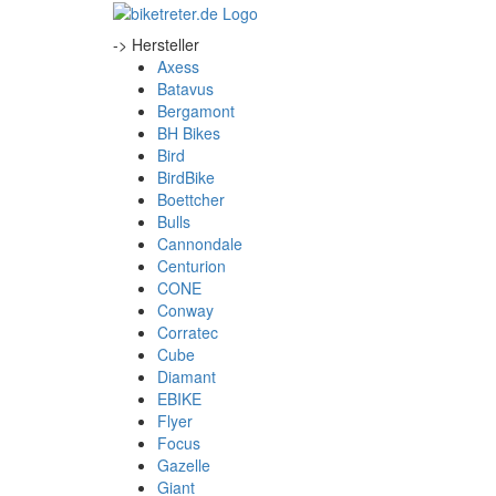
-> Hersteller
Axess
Batavus
Bergamont
BH Bikes
Bird
BirdBike
Boettcher
Bulls
Cannondale
Centurion
CONE
Conway
Corratec
Cube
Diamant
EBIKE
Flyer
Focus
Gazelle
Giant