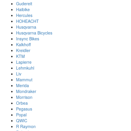
Gudereit
Haibike
Hercules
HOHEACHT
Husqvarna
Husqvarna Bicycles
Insync Bikes
Kalkhoff
Kreidler
KTM
Lapierre
Lehmkuhl
Liv
Mammut
Merida
Mondraker
Morrison
Orbea
Pegasus
Popal
QWIC
R Raymon