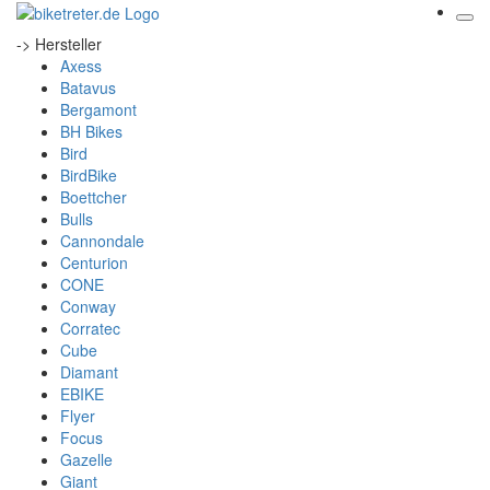
-> Hersteller
Axess
Batavus
Bergamont
BH Bikes
Bird
BirdBike
Boettcher
Bulls
Cannondale
Centurion
CONE
Conway
Corratec
Cube
Diamant
EBIKE
Flyer
Focus
Gazelle
Giant