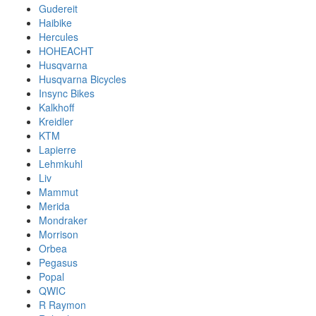
Gudereit
Haibike
Hercules
HOHEACHT
Husqvarna
Husqvarna Bicycles
Insync Bikes
Kalkhoff
Kreidler
KTM
Lapierre
Lehmkuhl
Liv
Mammut
Merida
Mondraker
Morrison
Orbea
Pegasus
Popal
QWIC
R Raymon