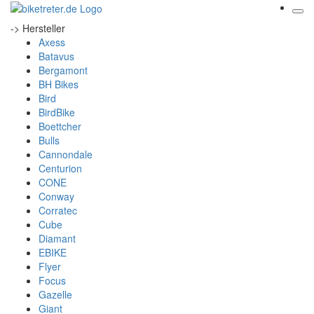
-> Hersteller
Axess
Batavus
Bergamont
BH Bikes
Bird
BirdBike
Boettcher
Bulls
Cannondale
Centurion
CONE
Conway
Corratec
Cube
Diamant
EBIKE
Flyer
Focus
Gazelle
Giant