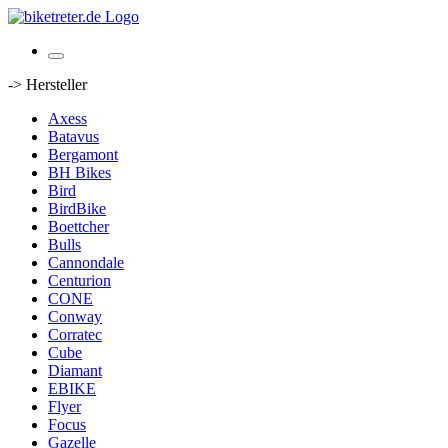
-> Hersteller
Axess
Batavus
Bergamont
BH Bikes
Bird
BirdBike
Boettcher
Bulls
Cannondale
Centurion
CONE
Conway
Corratec
Cube
Diamant
EBIKE
Flyer
Focus
Gazelle