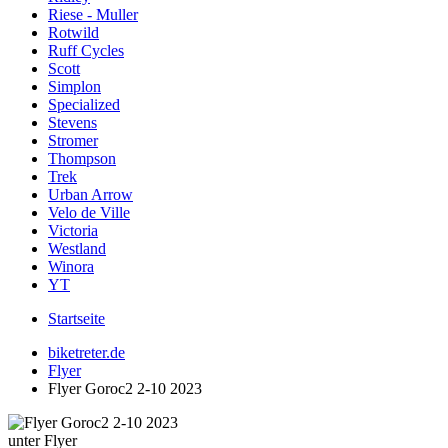
Riese - Muller
Rotwild
Ruff Cycles
Scott
Simplon
Specialized
Stevens
Stromer
Thompson
Trek
Urban Arrow
Velo de Ville
Victoria
Westland
Winora
YT
Startseite
biketreter.de
Flyer
Flyer Goroc2 2-10 2023