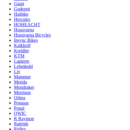
Giant
Gudereit
Haibike
Hercules
HOHEACHT
Husqvarna
Husqvarna Bicycles
Insync Bikes
Kalkhoff
Kreidler
KTM
Lapierre
Lehmkuhl
Liv
Mammut
Merida
Mondraker
Morrison
Orbea
Pegasus
Popal
QWIC
R Raymon
Raleigh
Ridley