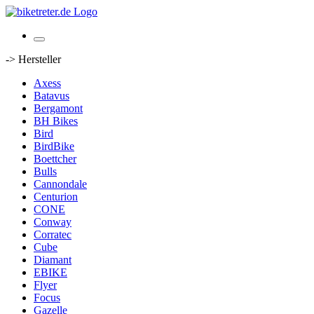
-> Hersteller
Axess
Batavus
Bergamont
BH Bikes
Bird
BirdBike
Boettcher
Bulls
Cannondale
Centurion
CONE
Conway
Corratec
Cube
Diamant
EBIKE
Flyer
Focus
Gazelle