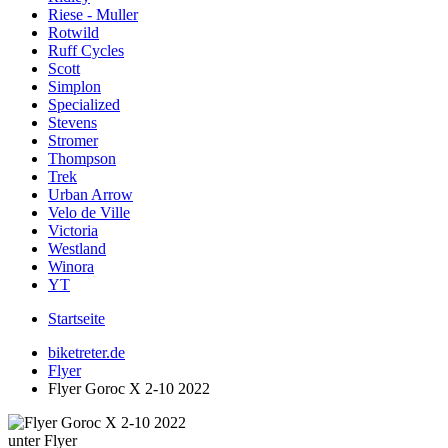
Riese - Muller
Rotwild
Ruff Cycles
Scott
Simplon
Specialized
Stevens
Stromer
Thompson
Trek
Urban Arrow
Velo de Ville
Victoria
Westland
Winora
YT
Startseite
biketreter.de
Flyer
Flyer Goroc X 2-10 2022