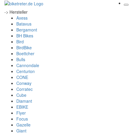
-> Hersteller
Axess
Batavus
Bergamont
BH Bikes
Bird
BirdBike
Boettcher
Bulls
Cannondale
Centurion
CONE
Conway
Corratec
Cube
Diamant
EBIKE
Flyer
Focus
Gazelle
Giant