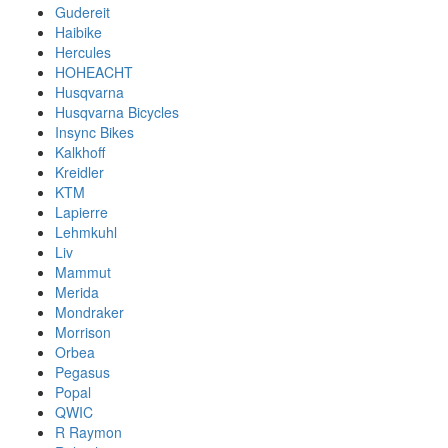
Gudereit
Haibike
Hercules
HOHEACHT
Husqvarna
Husqvarna Bicycles
Insync Bikes
Kalkhoff
Kreidler
KTM
Lapierre
Lehmkuhl
Liv
Mammut
Merida
Mondraker
Morrison
Orbea
Pegasus
Popal
QWIC
R Raymon