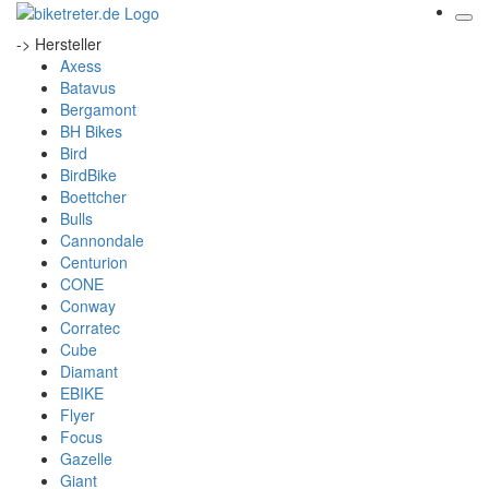
-> Hersteller
Axess
Batavus
Bergamont
BH Bikes
Bird
BirdBike
Boettcher
Bulls
Cannondale
Centurion
CONE
Conway
Corratec
Cube
Diamant
EBIKE
Flyer
Focus
Gazelle
Giant