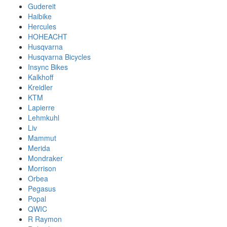
Gudereit
Haibike
Hercules
HOHEACHT
Husqvarna
Husqvarna Bicycles
Insync Bikes
Kalkhoff
Kreidler
KTM
Lapierre
Lehmkuhl
Liv
Mammut
Merida
Mondraker
Morrison
Orbea
Pegasus
Popal
QWIC
R Raymon