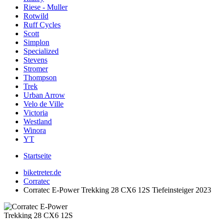
Riese - Muller
Rotwild
Ruff Cycles
Scott
Simplon
Specialized
Stevens
Stromer
Thompson
Trek
Urban Arrow
Velo de Ville
Victoria
Westland
Winora
YT
Startseite
biketreter.de
Corratec
Corratec E-Power Trekking 28 CX6 12S Tiefeinsteiger 2023