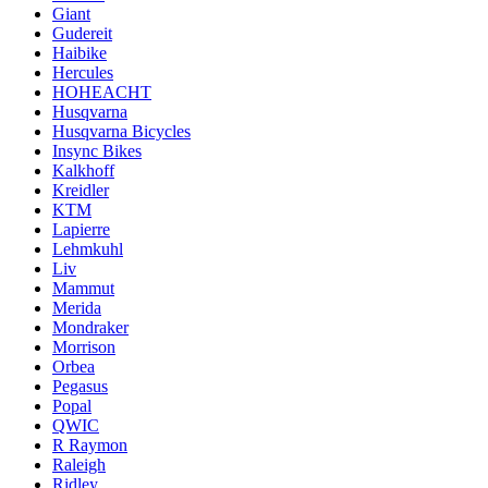
Giant
Gudereit
Haibike
Hercules
HOHEACHT
Husqvarna
Husqvarna Bicycles
Insync Bikes
Kalkhoff
Kreidler
KTM
Lapierre
Lehmkuhl
Liv
Mammut
Merida
Mondraker
Morrison
Orbea
Pegasus
Popal
QWIC
R Raymon
Raleigh
Ridley