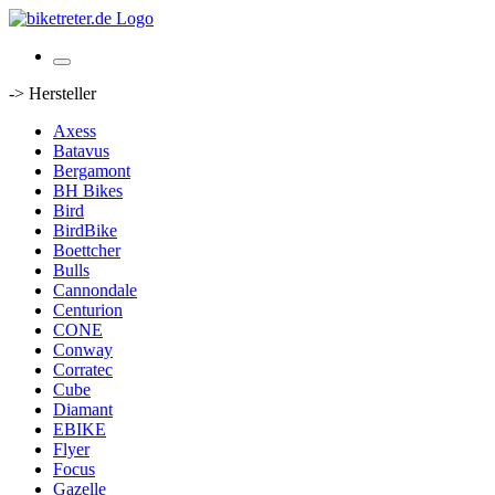
-> Hersteller
Axess
Batavus
Bergamont
BH Bikes
Bird
BirdBike
Boettcher
Bulls
Cannondale
Centurion
CONE
Conway
Corratec
Cube
Diamant
EBIKE
Flyer
Focus
Gazelle