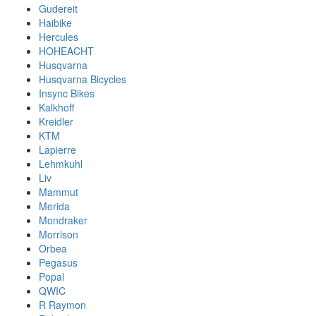
Gudereit
Haibike
Hercules
HOHEACHT
Husqvarna
Husqvarna Bicycles
Insync Bikes
Kalkhoff
Kreidler
KTM
Lapierre
Lehmkuhl
Liv
Mammut
Merida
Mondraker
Morrison
Orbea
Pegasus
Popal
QWIC
R Raymon