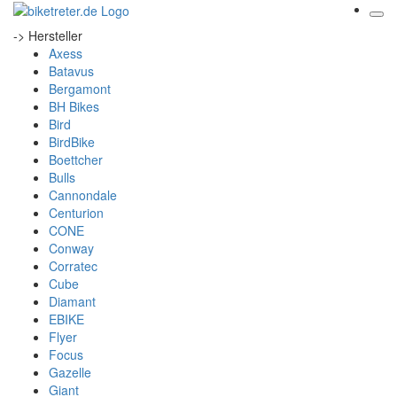
-> Hersteller
Axess
Batavus
Bergamont
BH Bikes
Bird
BirdBike
Boettcher
Bulls
Cannondale
Centurion
CONE
Conway
Corratec
Cube
Diamant
EBIKE
Flyer
Focus
Gazelle
Giant