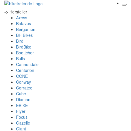
-> Hersteller
Axess
Batavus
Bergamont
BH Bikes
Bird
BirdBike
Boettcher
Bulls
Cannondale
Centurion
CONE
Conway
Corratec
Cube
Diamant
EBIKE
Flyer
Focus
Gazelle
Giant