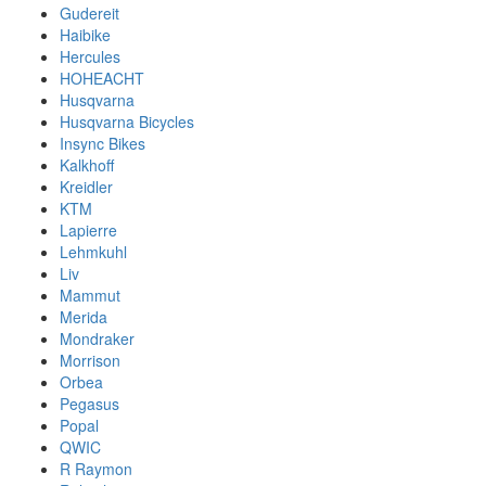
Gudereit
Haibike
Hercules
HOHEACHT
Husqvarna
Husqvarna Bicycles
Insync Bikes
Kalkhoff
Kreidler
KTM
Lapierre
Lehmkuhl
Liv
Mammut
Merida
Mondraker
Morrison
Orbea
Pegasus
Popal
QWIC
R Raymon