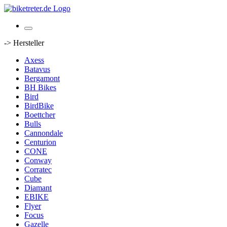
-> Hersteller
Axess
Batavus
Bergamont
BH Bikes
Bird
BirdBike
Boettcher
Bulls
Cannondale
Centurion
CONE
Conway
Corratec
Cube
Diamant
EBIKE
Flyer
Focus
Gazelle