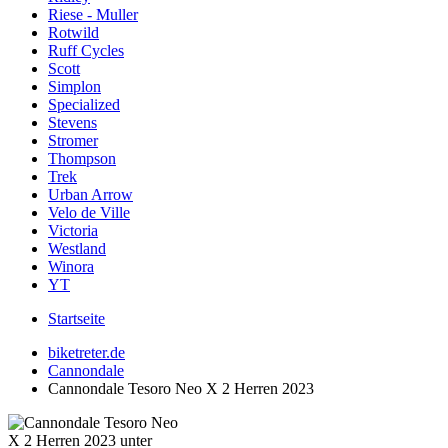
Riese - Muller
Rotwild
Ruff Cycles
Scott
Simplon
Specialized
Stevens
Stromer
Thompson
Trek
Urban Arrow
Velo de Ville
Victoria
Westland
Winora
YT
Startseite
biketreter.de
Cannondale
Cannondale Tesoro Neo X 2 Herren 2023