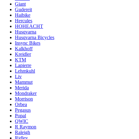
Giant
Gudereit
Haibike
Hercules
HOHEACHT
Husqvarna
Husqvarna Bicycles
Insync Bikes
Kalkhoff
Kreidler
KTM
Lapierre
Lehmkuhl
Liv
Mammut
Merida
Mondraker
Morrison
Orbea
Pegasus
Popal
QWIC
R Raymon
Raleigh
Ridley