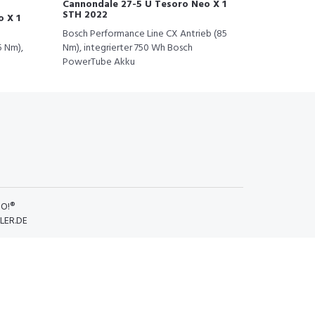
Cannondale 27-5 U Tesoro Neo X 1
STH 2022
 X 1
Bosch Performance Line CX Antrieb (85
5 Nm),
Nm), integrierter 750 Wh Bosch
PowerTube Akku
O!®
LER.DE