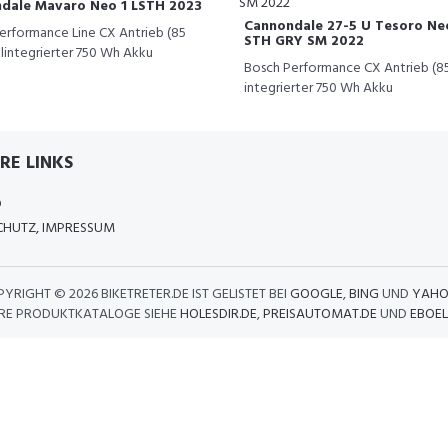
dale Mavaro Neo 1 LSTH 2023
Cannondale 27-5 U Tesoro Neo
erformance Line CX Antrieb (85
STH GRY SM 2022
llintegrierter 750 Wh Akku
Bosch Performance CX Antrieb (8
integrierter 750 Wh Akku
RE LINKS
D
HUTZ, IMPRESSUM
PYRIGHT ©
2026 BIKETRETER.DE IST GELISTET BEI
GOOGLE
,
BING
UND
YAHO
RE PRODUKTKATALOGE SIEHE
HOLESDIR.DE
,
PREISAUTOMAT.DE
UND
EBOEL