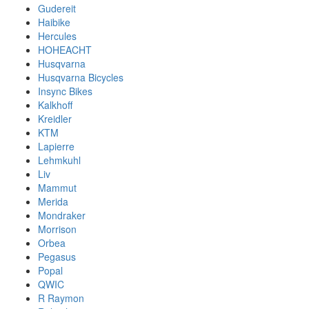
Gudereit
Haibike
Hercules
HOHEACHT
Husqvarna
Husqvarna Bicycles
Insync Bikes
Kalkhoff
Kreidler
KTM
Lapierre
Lehmkuhl
Liv
Mammut
Merida
Mondraker
Morrison
Orbea
Pegasus
Popal
QWIC
R Raymon