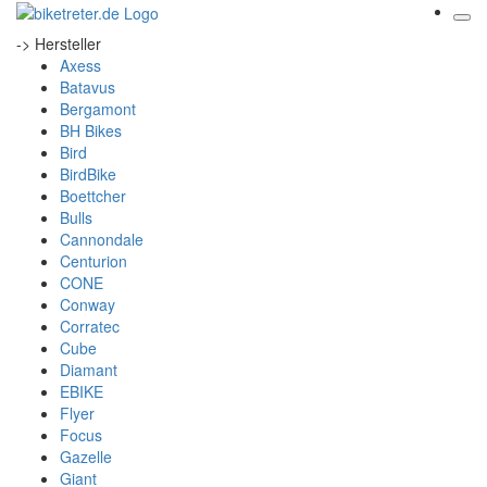
-> Hersteller
Axess
Batavus
Bergamont
BH Bikes
Bird
BirdBike
Boettcher
Bulls
Cannondale
Centurion
CONE
Conway
Corratec
Cube
Diamant
EBIKE
Flyer
Focus
Gazelle
Giant