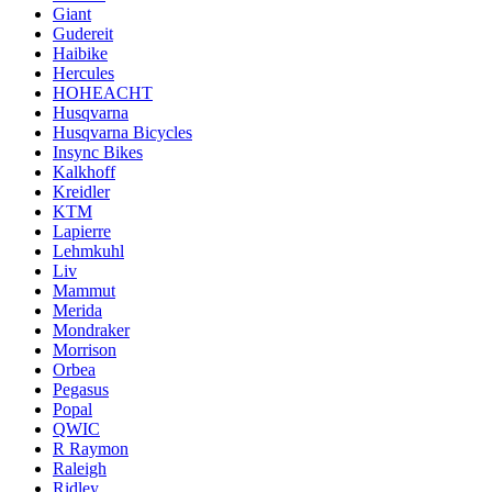
Giant
Gudereit
Haibike
Hercules
HOHEACHT
Husqvarna
Husqvarna Bicycles
Insync Bikes
Kalkhoff
Kreidler
KTM
Lapierre
Lehmkuhl
Liv
Mammut
Merida
Mondraker
Morrison
Orbea
Pegasus
Popal
QWIC
R Raymon
Raleigh
Ridley