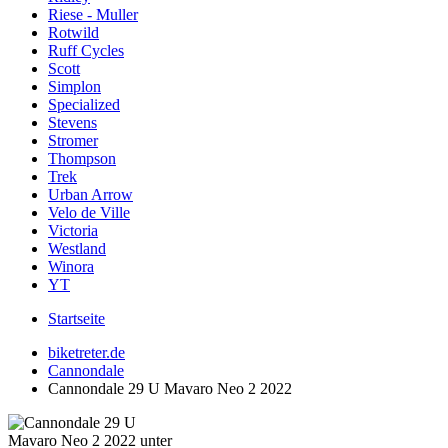
Riese - Muller
Rotwild
Ruff Cycles
Scott
Simplon
Specialized
Stevens
Stromer
Thompson
Trek
Urban Arrow
Velo de Ville
Victoria
Westland
Winora
YT
Startseite
biketreter.de
Cannondale
Cannondale 29 U Mavaro Neo 2 2022