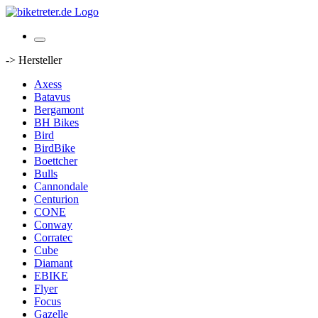
-> Hersteller
Axess
Batavus
Bergamont
BH Bikes
Bird
BirdBike
Boettcher
Bulls
Cannondale
Centurion
CONE
Conway
Corratec
Cube
Diamant
EBIKE
Flyer
Focus
Gazelle