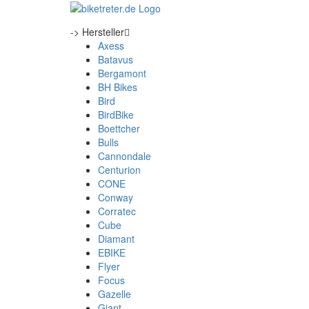
-> Hersteller
Axess
Batavus
Bergamont
BH Bikes
Bird
BirdBike
Boettcher
Bulls
Cannondale
Centurion
CONE
Conway
Corratec
Cube
Diamant
EBIKE
Flyer
Focus
Gazelle
Giant