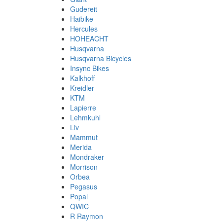
Gudereit
Haibike
Hercules
HOHEACHT
Husqvarna
Husqvarna Bicycles
Insync Bikes
Kalkhoff
Kreidler
KTM
Lapierre
Lehmkuhl
Liv
Mammut
Merida
Mondraker
Morrison
Orbea
Pegasus
Popal
QWIC
R Raymon