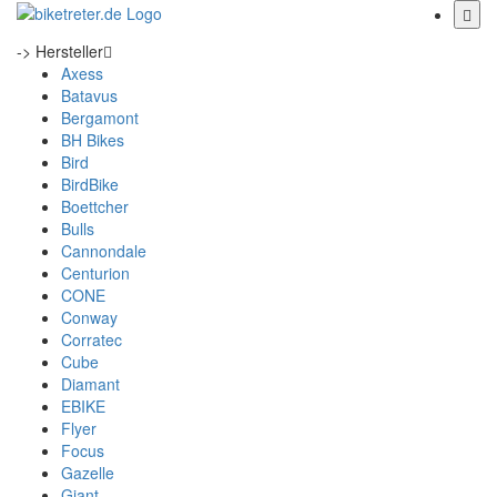
-> Hersteller
Axess
Batavus
Bergamont
BH Bikes
Bird
BirdBike
Boettcher
Bulls
Cannondale
Centurion
CONE
Conway
Corratec
Cube
Diamant
EBIKE
Flyer
Focus
Gazelle
Giant