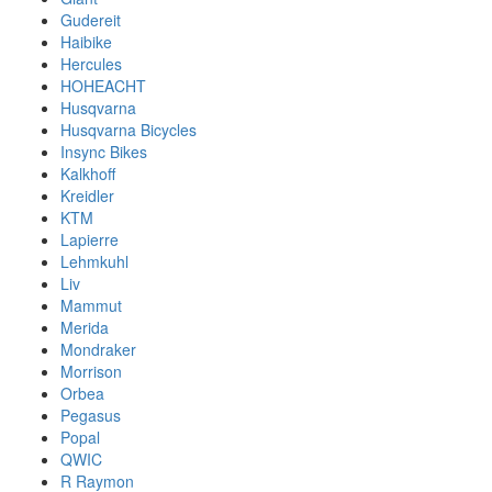
Gudereit
Haibike
Hercules
HOHEACHT
Husqvarna
Husqvarna Bicycles
Insync Bikes
Kalkhoff
Kreidler
KTM
Lapierre
Lehmkuhl
Liv
Mammut
Merida
Mondraker
Morrison
Orbea
Pegasus
Popal
QWIC
R Raymon