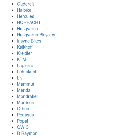
Gudereit
Haibike
Hercules
HOHEACHT
Husqvarna
Husqvarna Bicycles
Insync Bikes
Kalkhoff
Kreidler
KTM
Lapierre
Lehmkuhl
Liv
Mammut
Merida
Mondraker
Morrison
Orbea
Pegasus
Popal
QWIC
R Raymon