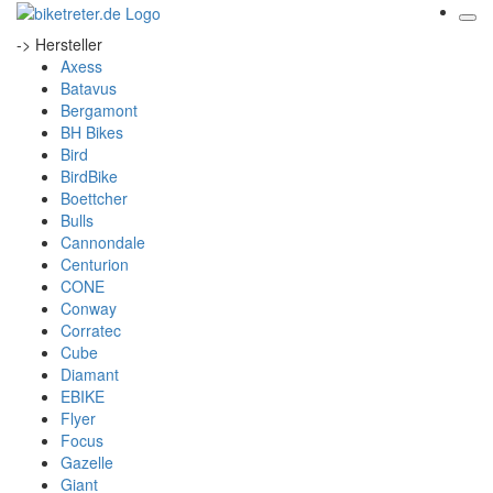
-> Hersteller
Axess
Batavus
Bergamont
BH Bikes
Bird
BirdBike
Boettcher
Bulls
Cannondale
Centurion
CONE
Conway
Corratec
Cube
Diamant
EBIKE
Flyer
Focus
Gazelle
Giant